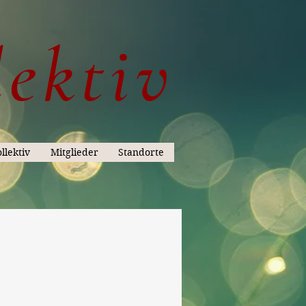
lektiv
llektiv
Mitglieder
Standorte